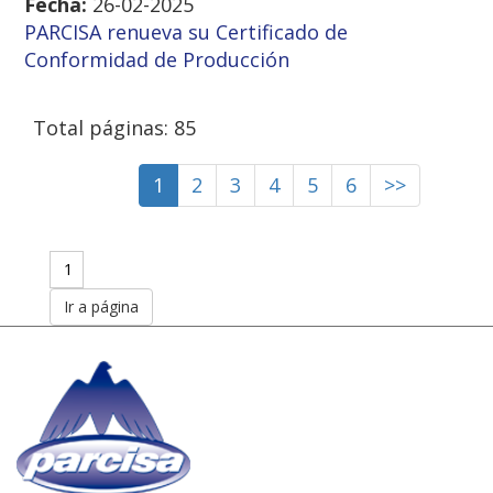
Fecha:
26-02-2025
PARCISA renueva su Certificado de
Conformidad de Producción
Total páginas: 85
1
2
3
4
5
6
>>