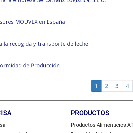
a la empresa Sercatrans Logística, S.L.U.
resores MOUVEX en España
 la recogida y transporte de leche
formidad de Producción
1
2
3
4
ISA
PRODUCTOS
sa
Productos Alimenticios A