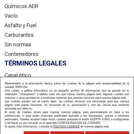
Químicos ADR
Vacío
Asfalto y Fuel
Carburantes
Sin normas
Contenedores
TÉRMINOS LEGALES
Canal ético
Aviso legal
Bienvenida/o a la información básica sobre las cookies de la página web responsabilidad de la
entidad: PARCISA
Una cookie o galleta informática es un pequeño archivo de información que se guarda en tu
Política privacidad
ordenador, “smartphone” o tableta cada vez que visitas nuestra página web. Algunas cookies son
nuestras y otras pertenecen a empresas externas que prestan servicios para nuestra página web.
Las cookies pueden ser de varios tipos: las cookies técnicas son necesarias para que nuestra
Política de cookies
página web pueda funcionar, no necesitan de tu autorización y son las únicas que tenemos
activadas por defecto.
El resto de cookies sirven para mejorar nuestra página, para personalizarla en base a tus
preferencias, o para poder mostrarte publicidad ajustada a tus búsquedas, gustos e intereses
personales. Puedes aceptar todas estas cookies pulsando el botón ACEPTA TODO o configurarlas
o rechazar su uso clicando en el apartado CONFIGURACIÓN DE COOKIES.
Si quires más información, consulta la
POLITICA COOKIES
de nuestra página web.