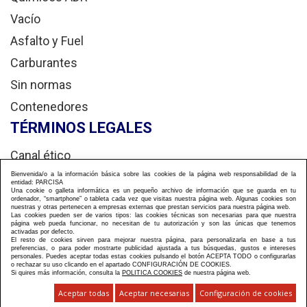
Vacío
Asfalto y Fuel
Carburantes
Sin normas
Contenedores
TÉRMINOS LEGALES
Canal ético
Aviso legal
Bienvenida/o a la información básica sobre las cookies de la página web responsabilidad de la
entidad: PARCISA
Una cookie o galleta informática es un pequeño archivo de información que se guarda en tu
Política privacidad
ordenador, “smartphone” o tableta cada vez que visitas nuestra página web. Algunas cookies son
nuestras y otras pertenecen a empresas externas que prestan servicios para nuestra página web.
Las cookies pueden ser de varios tipos: las cookies técnicas son necesarias para que nuestra
Política de cookies
página web pueda funcionar, no necesitan de tu autorización y son las únicas que tenemos
activadas por defecto.
El resto de cookies sirven para mejorar nuestra página, para personalizarla en base a tus
preferencias, o para poder mostrarte publicidad ajustada a tus búsquedas, gustos e intereses
personales. Puedes aceptar todas estas cookies pulsando el botón ACEPTA TODO o configurarlas
o rechazar su uso clicando en el apartado CONFIGURACIÓN DE COOKIES.
Si quires más información, consulta la
POLITICA COOKIES
de nuestra página web.
Aceptar todas
Aceptar necesarias
Configuración de cookies
Diseñado y desarrollado por tu equipo Imedia comunicación 🚀