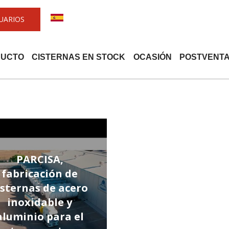
UARIOS
DUCTO
CISTERNAS EN STOCK
OCASIÓN
POSTVENT
PARCISA,
fabricación de
isternas de acero
inoxidable y
aluminio para el