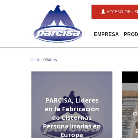
ACCESO DE US
EMPRESA
PRO
Inicio
>
Vídeos
PARCISA, Lideres
en la Fabricación
c
de Cisternas
Personalizadas en
Europa