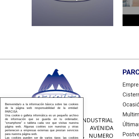
PARC
Empre
Cister
Ocasi
Bienvenida/o a la información básica sobre las cookies
de la página web responsabilidad de la entidad:
PARCISA
Multim
Una cookie o galleta informática es un pequeño archivo
POLIGONO INDUSTRIAL
de información que se guarda en tu ordenador,
Última
“smartphone” o tableta cada vez que visitas nuestra
MIGUEL JEREZ, AVENIDA
página web. Algunas cookies son nuestras y otras
pertenecen a empresas externas que prestan servicios
Postv
HERMANOS PARRA, NUMERO
para nuestra página web.
Las cookies pueden ser de varios tipos: las cookies