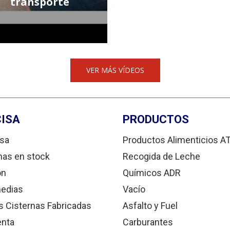
transporte
VER MÁS VÍDEOS
ISA
PRODUCTOS
sa
Productos Alimenticios A
nas en stock
Recogida de Leche
ón
Químicos ADR
edias
Vacío
s Cisternas Fabricadas
Asfalto y Fuel
enta
Carburantes