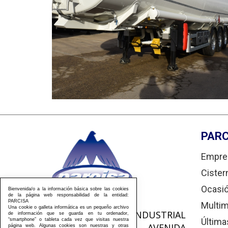
PARC
Empre
Cister
Ocasi
Bienvenida/o a la información básica sobre las cookies
de la página web responsabilidad de la entidad:
PARCISA
Multim
Una cookie o galleta informática es un pequeño archivo
POLIGONO INDUSTRIAL
de información que se guarda en tu ordenador,
Última
“smartphone” o tableta cada vez que visitas nuestra
MIGUEL JEREZ, AVENIDA
página web. Algunas cookies son nuestras y otras