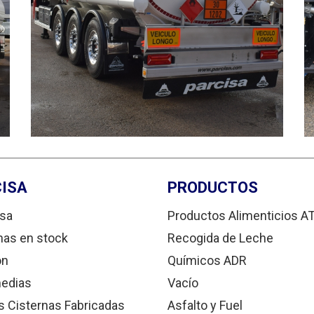
ISA
PRODUCTOS
sa
Productos Alimenticios A
nas en stock
Recogida de Leche
ón
Químicos ADR
edias
Vacío
s Cisternas Fabricadas
Asfalto y Fuel